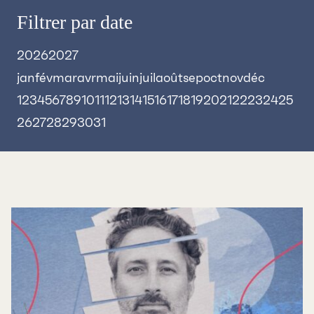
Filtrer par date
2026
2027
jan
fév
mar
avr
mai
juin
juil
août
sep
oct
nov
déc
1
2
3
4
5
6
7
8
9
10
11
12
13
14
15
16
17
18
19
20
21
22
23
24
25
26
27
28
29
30
31