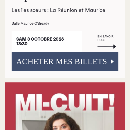
Demandes de dons et de
Les îles soeurs : La Réunion et Maurice
commandites
À propos
Salle Maurice-O'Bready
EN SAVOIR
Galerie d’art Antoine-
SAM 3 OCTOBRE 2026
PLUS
13:30
Sirois
ACHETER MES BILLETS