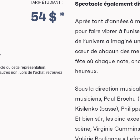
TARIF ÉTUDIANT :
Spectacle également d
54 $ *
Après tant d’années à m
pour faire vibrer à l’uni
de l’univers a imaginé u
e.
cœur de chacun des memb
e.
fête où chaque note, c
acle ou cette représentation.
heureux.
utres non. Lors de l’achat, retrouvez
Sous la direction musi
musiciens, Paul Brochu (
Kisilenko (basse), Philippe
Et bien sûr, les cinq exc
Programmation
scène; Virginie Cummins,
Valérie Boulianne » Lefra
ises en vente