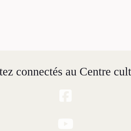
Nous joindre
’équipe
mplois
emandes de dons et de
commandites
À propos
tez connectés au Centre cult
Galerie d’art Antoine-
Sirois