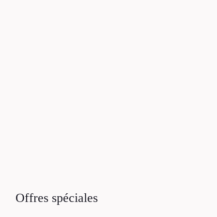
C
S
L
Offres spéciales
L