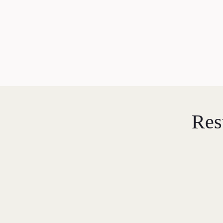
L
E
D
Res