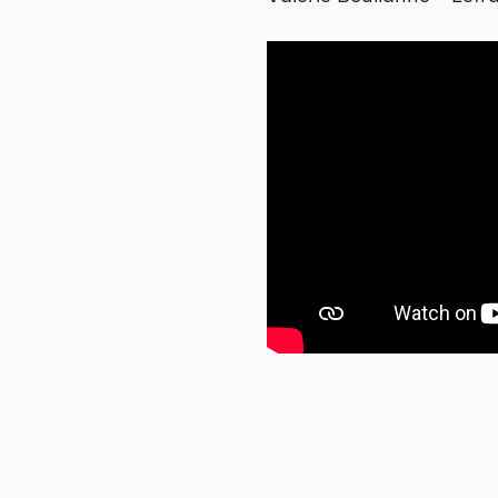
Promotions
Cartes-cadeaux
Abonnements 26-27
Jeunesse
houx-Bizz
orties scolaires
Les Mordus
Séries thématiques
es vendredis autour du feu de
camp
es Grands Explorateurs