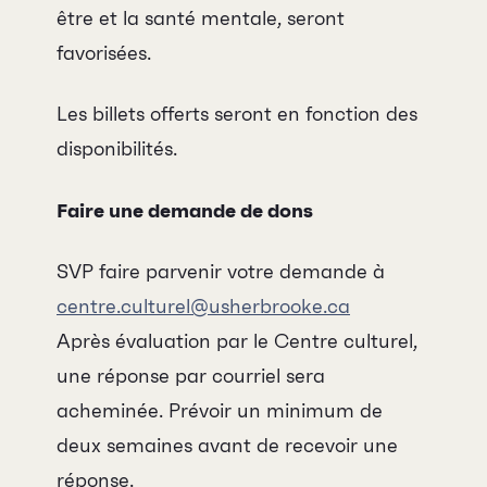
être et la santé mentale, seront
favorisées.
Les billets offerts seront en fonction des
disponibilités.
Faire une demande de dons
Programmation
SVP faire parvenir votre demande à
Mises en vente
centre.culturel@usherbrooke.ca
Après évaluation par le Centre culturel,
Promotions
une réponse par courriel sera
acheminée. Prévoir un minimum de
Cartes-cadeaux
deux semaines avant de recevoir une
Abonnements 26-27
réponse.