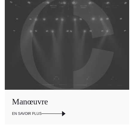
Choux-Bizz
Sorties scolaires
Les Mordus
Séries thématiques
Les vendredis autour du feu de
camp
Les Grands Explorateurs
Communauté UdeS
Carte blanche
Passeurs culturels
Manœuvre
La FameUSe
EN SAVOIR PLUS
Salles