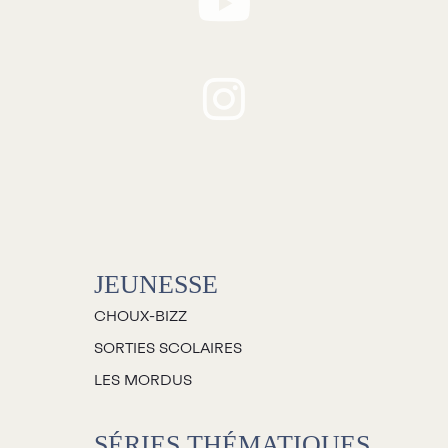
Stationnement
Faire preuve d’écoute
considération auprès des
Nous joindre
S’engager à communiq
’équipe
académique
mplois
emandes de dons et de
commandites
À propos
Galerie d’art Antoine-
JEUNESSE
Sirois
CHOUX-BIZZ
SORTIES SCOLAIRES
LES MORDUS
SÉRIES THÉMATIQUES