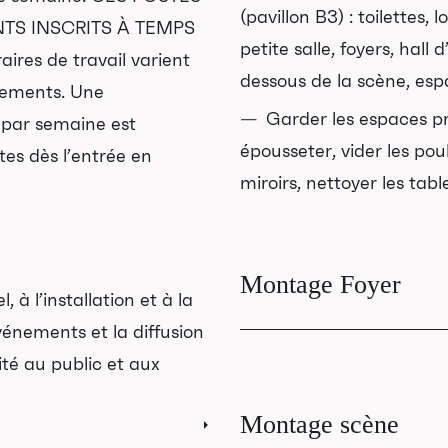
(pavillon B3) : toilettes,
TS INSCRITS À TEMPS
petite salle, foyers, hall 
res de travail varient
dessous de la scène, es
énements. Une
Garder les espaces pro
l par semaine est
épousseter, vider les poube
es dès l’entrée en
miroirs, nettoyer les tabl
Montage Foyer
 à l’installation et à la
événements et la diffusion
Prendre connaissance 
ité au public et aux
l’événement à venir
Programmation
Montage scène
Faire l’installation et