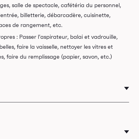
 loges, salle de spectacle, cafétéria du personnel,
d’entrée, billetterie, débarcadère, cuisinette,
paces de rangement, etc.
pres : Passer l’aspirateur, balai et vadrouille,
lles, faire la vaisselle, nettoyer les vitres et
es, faire du remplissage (papier, savon, etc.)
des fiches d’activités et des plans de
 la désinstallation de mobilier pour différents