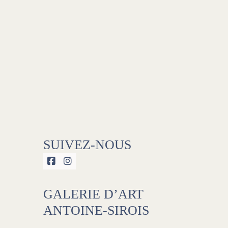
, compréhension, courtoisie, politesse et de
 clients et des collègues
uer toutes modifications à son dossier
SUIVEZ-NOUS


GALERIE D’ART
ANTOINE-SIROIS