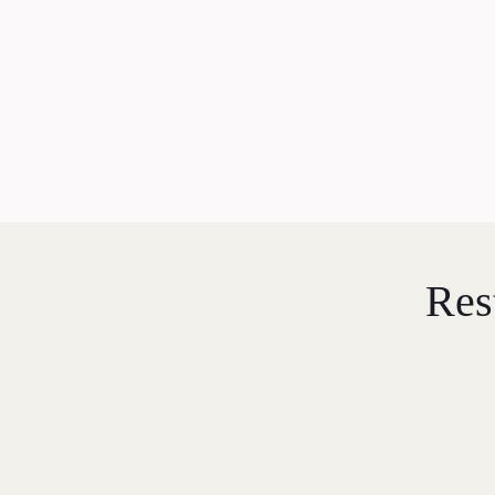
L
C
P
Res