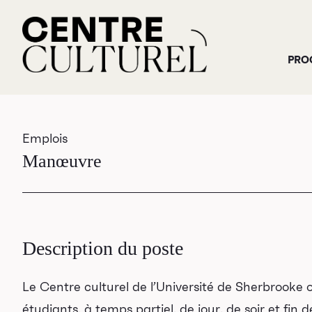
PRO
Emplois
Manœuvre
Description du poste
Le Centre culturel de l’Université de Sherbrooke 
étudiants, à temps partiel, de jour, de soir et f