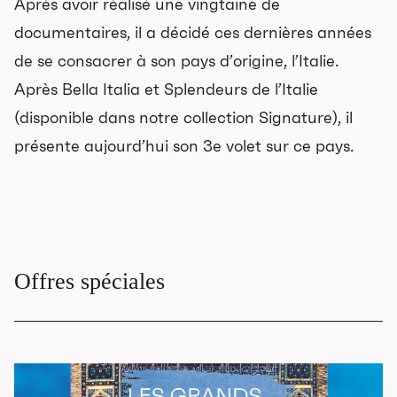
Après avoir réalisé une vingtaine de
Les Grands Explorateurs
documentaires, il a décidé ces dernières années
Communauté UdeS
de se consacrer à son pays d’origine, l’Italie.
Carte blanche
Après Bella Italia et Splendeurs de l’Italie
Passeurs culturels
(disponible dans notre collection Signature), il
La FameUSe
présente aujourd’hui son 3e volet sur ce pays.
Salles
Location salles et
espaces
Offres spéciales
Loggias
Billetterie