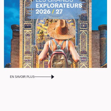
Stationnement
Nous joindre
L’équipe
Emplois
Demandes de dons et de
commandites
À propos
Galerie d’art Antoine-
EN SAVOIR PLUS
Sirois