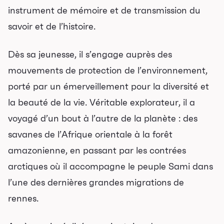
Mises en vente
instrument de mémoire et de transmission du
savoir et de l’histoire.
Promotions
Dès sa jeunesse, il s’engage auprès des
Cartes-cadeaux
mouvements de protection de l’environnement,
Abonnements 26-27
porté par un émerveillement pour la diversité et
la beauté de la vie. Véritable explorateur, il a
Jeunesse
voyagé d’un bout à l’autre de la planète : des
savanes de l’Afrique orientale à la forêt
Choux-Bizz
Sorties scolaires
amazonienne, en passant par les contrées
Les Mordus
arctiques où il accompagne le peuple Sami dans
l’une des dernières grandes migrations de
Séries thématiques
rennes.
Les vendredis autour du feu de
camp