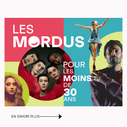
Billetterie
Stationnement
Nous joindre
L’équipe
Emplois
Demandes de dons et de
commandites
À propos
Galerie d’art Antoine-
Sirois
EN SAVOIR PLUS