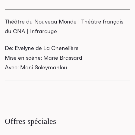
Programmation
Mises en vente
Théâtre du Nouveau Monde | Théâtre français
du CNA | Infrarouge
Promotions
De: Evelyne de La Chenelière
Cartes-cadeaux
Mise en scène: Marie Brassard
Abonnements 26-27
Avec: Mani Soleymanlou
Jeunesse
Choux-Bizz
Sorties scolaires
Les Mordus
Offres spéciales
Séries thématiques