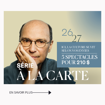
Les vendredis autour du feu de
camp
Les Grands Explorateurs
Communauté UdeS
Carte blanche
Passeurs culturels
La FameUSe
Salles
Location salles et
espaces
Loggias
EN SAVOIR PLUS