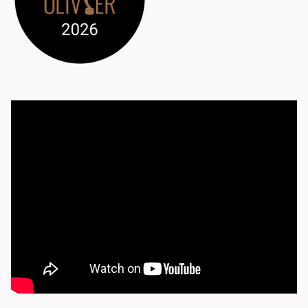
Programmation
Mises en vente
Promotions
Cartes-cadeaux
Abonnements 26-27
Jeunesse
Choux-Bizz
Sorties scolaires
Les Mordus