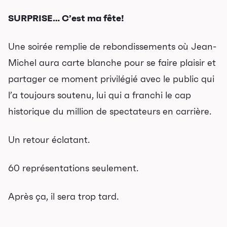
Séries thématiques
SURPRISE… C’est ma fête!
Les vendredis autour du feu de
Une soirée remplie de rebondissements où Jean-
camp
Les Grands Explorateurs
Michel aura carte blanche pour se faire plaisir et
partager ce moment privilégié avec le public qui
Communauté UdeS
l’a toujours soutenu, lui qui a franchi le cap
Carte blanche
historique du million de spectateurs en carrière.
Passeurs culturels
La FameUSe
Un retour éclatant.
Salles
60 représentations seulement.
Location salles et
Après ça, il sera trop tard.
espaces