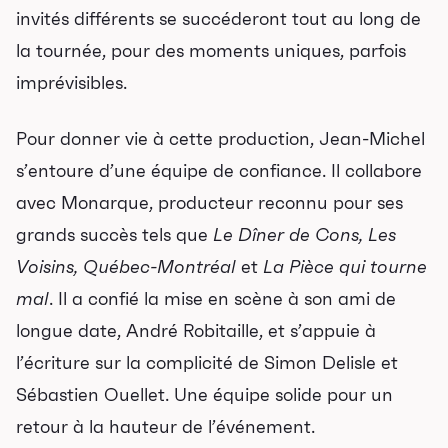
invités différents se succéderont tout au long de
la tournée, pour des moments uniques, parfois
imprévisibles.
Programmation
Mises en vente
Pour donner vie à cette production, Jean-Michel
Promotions
s’entoure d’une équipe de confiance. Il collabore
avec Monarque, producteur reconnu pour ses
Cartes-cadeaux
grands succès tels que
Le Dîner de Cons,
Les
Voisins, Québec-Montréal
et
La Pièce qui tourne
Abonnements 26-27
mal
. Il a confié la mise en scène à son ami de
longue date, André Robitaille, et s’appuie à
Jeunesse
l’écriture sur la complicité de Simon Delisle et
Choux-Bizz
Sébastien Ouellet. Une équipe solide pour un
Sorties scolaires
retour à la hauteur de l’événement.
Les Mordus