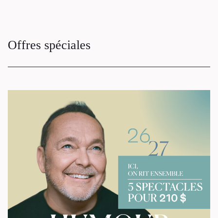
Loggias
Billetterie
Offres spéciales
Stationnement
Nous joindre
L’équipe
Emplois
Demandes de dons et de
commandites
À propos
Galerie d’art Antoine-
Sirois