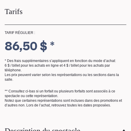
Tarifs
TARIF RÉGULIER :
86,50 $ *
* Des frais supplémentaires s’appliquent en fonction du mode d’achat:
6 $ / billet pour les achats en ligne et 4 $ / billet pour les achats par
téléphone.
Les prix peuvent varier selon les représentations ou les sections dans la
salle.
** Consultez ci-bas si un forfait ou plusieurs forfaits sont associés à ce
spectacle ou cette représentation.
RECHERCHE
Notez que certaines représentations sont incluses dans des promotions et
d’autres non. Lors de l’achat, retrouvez toutes les dates proposées.
Description du spectacle