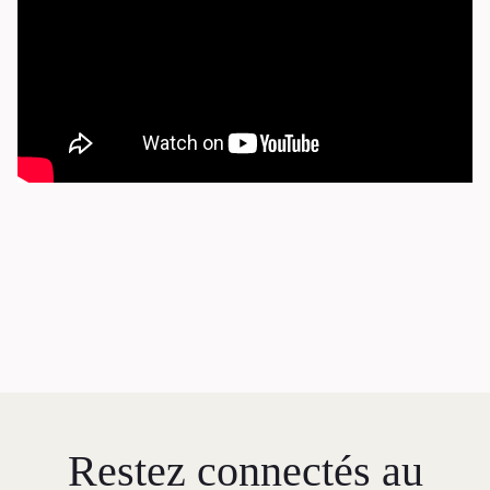
L’équipe
Emplois
Demandes de dons et de
commandites
À propos
Galerie d’art Antoine-
Sirois
Restez connectés au