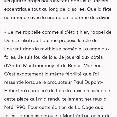
les quatre drags nous invitent dans leur univers
excentrique tout au long de la soirée. Que la fête
commence avec la crème de la crème des divas!
« Je me rappelle comme si c’était hier, l’appel de
Denise Filiatrault qui me propose le rôle de
Laurent dans la mythique comédie La cage aux
folles. Je suis fou de joie. Je jouerai aux côtés
d’André Montmorency et de Benoît Marleau.
C’est exactement la même fébrilité que j’ai
ressentie lorsque le producteur Paul Dupont-
Programmation
Hébert m’a proposé de faire la mise en scène de
Mises en vente
cette pièce qui m’a rendu tellement heureux à
l’été 1990. Pour cette édition de La Cage aux
Promotions
folles, l’action se déroule à Montréal au coeur du