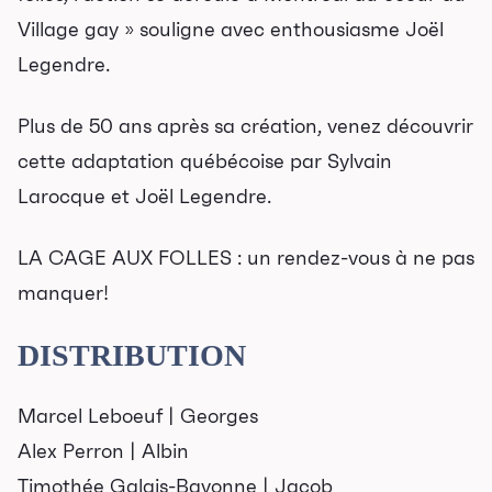
Cartes-cadeaux
Village gay » souligne avec enthousiasme Joël
Legendre.
Abonnements 26-27
Plus de 50 ans après sa création, venez découvrir
Jeunesse
cette adaptation québécoise par Sylvain
Larocque et Joël Legendre.
Choux-Bizz
Sorties scolaires
LA CAGE AUX FOLLES : un rendez-vous à ne pas
Les Mordus
manquer!
Séries thématiques
DISTRIBUTION
Les vendredis autour du feu de
camp
Les Grands Explorateurs
Marcel Leboeuf | Georges
Alex Perron | Albin
Communauté UdeS
Timothée Galais-Bayonne | Jacob