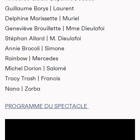
Carte blanche
Guillaume Borys | Laurent
Passeurs culturels
Delphine Morissette | Muriel
La FameUSe
Geneviève Brouillette | Mme Dieulafoi
Salles
Stéphan Allard | M. Dieulafoi
Annie Brocoli | Simone
Location salles et
Rainbow | Mercedes
espaces
Michel Dorion | Salomé
Tracy Trash | Francis
Loggias
Nana | Zorba
Billetterie
PROGRAMME DU SPECTACLE
Stationnement
Nous joindre