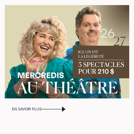
Stationnement
Nous joindre
L’équipe
Emplois
Demandes de dons et de
commandites
À propos
Galerie d’art Antoine-
Sirois
EN SAVOIR PLUS