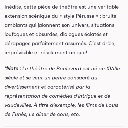
Programmation
Inédite, cette pièce de théâtre est une véritable
Mises en vente
extension scénique du « style Pérusse » : bruits
Promotions
ambiants qui jalonnent son univers, situations
loufoques et absurdes, dialogues éclatés et
Cartes-cadeaux
dérapages parfaitement assumés. C’est drôle,
imprévisible et résolument unique!
Abonnements 26-27
*Note :
Le théâtre de Boulevard est né au XVIIIe
Jeunesse
siècle et se veut un genre consacré au
Choux-Bizz
divertissement et caractérisé par la
Sorties scolaires
représentation de comédies d’intrigue et de
Les Mordus
vaudevilles. À titre d’exemple, les films de Louis
Séries thématiques
de Funès, Le dîner de cons, etc.
Les vendredis autour du feu de