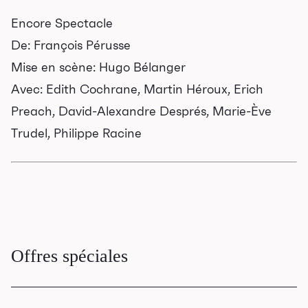
camp
Encore Spectacle
Les Grands Explorateurs
De: François Pérusse
Communauté UdeS
Mise en scène: Hugo Bélanger
Carte blanche
Avec: Edith Cochrane, Martin Héroux, Erich
Passeurs culturels
Preach, David-Alexandre Després, Marie-Ève
La FameUSe
Trudel, Philippe Racine
Salles
Location salles et
espaces
Offres spéciales
Loggias
Billetterie