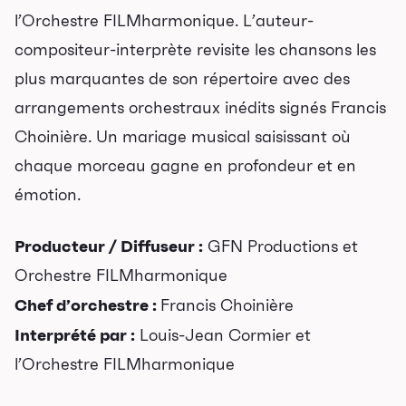
Programmation
l’Orchestre FILMharmonique. L’auteur-
Mises en vente
compositeur-interprète revisite les chansons les
plus marquantes de son répertoire avec des
Promotions
arrangements orchestraux inédits signés Francis
Cartes-cadeaux
Choinière. Un mariage musical saisissant où
chaque morceau gagne en profondeur et en
Abonnements 26-27
émotion.
Jeunesse
Producteur / Diffuseur :
GFN Productions et
Orchestre FILMharmonique
Choux-Bizz
Sorties scolaires
Chef d’orchestre :
Francis Choinière
Les Mordus
Interprété par :
Louis-Jean Cormier et
l’Orchestre FILMharmonique
Séries thématiques