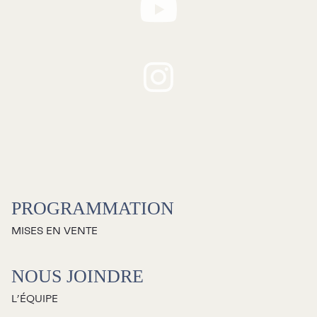
Stationnement
Nous joindre
L’équipe
Emplois
Demandes de dons et de
commandites
À propos
PROGRAMMATION
Galerie d’art Antoine-
MISES EN VENTE
Sirois
NOUS JOINDRE
L’ÉQUIPE