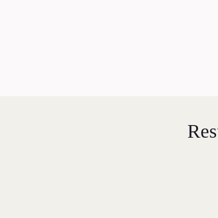
L
E
D
Res