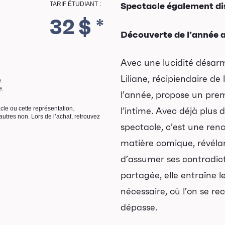
TARIF ÉTUDIANT :
Spectacle également d
32 $ *
Découverte de l’année a
Avec une lucidité désarm
Liliane, récipiendaire de
e.
e.
l’année, propose un pr
acle ou cette représentation.
l’intime. Avec déjà plus 
utres non. Lors de l’achat, retrouvez
spectacle, c’est une renc
matière comique, révéla
d’assumer ses contradict
partagée, elle entraîne l
nécessaire, où l’on se r
dépasse.
Programmation