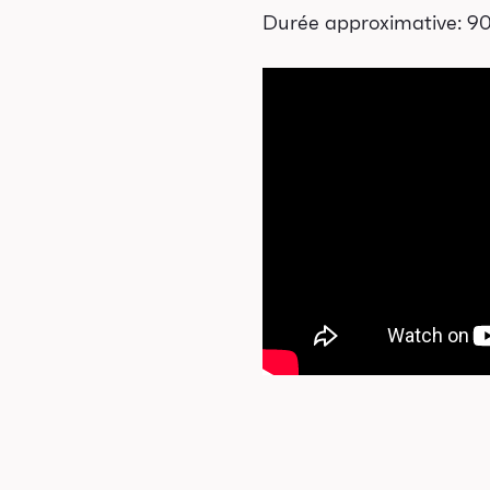
ises en vente
Durée approximative: 90
Promotions
Cartes-cadeaux
Abonnements 26-27
Jeunesse
houx-Bizz
orties scolaires
Les Mordus
Séries thématiques
es vendredis autour du feu de
camp