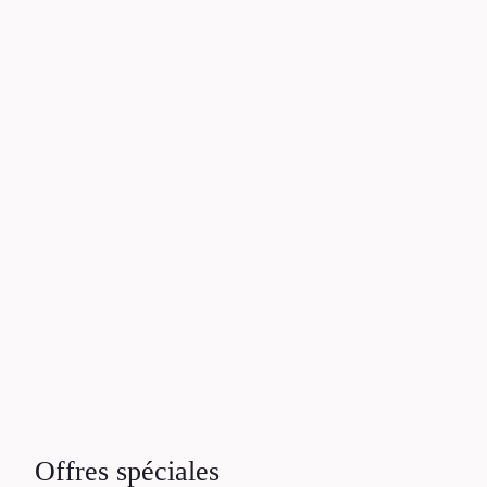
M
C
S
L
Offres spéciales