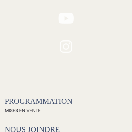
Billetterie
Stationnement
Nous joindre
L’équipe
Emplois
Demandes de dons et de
commandites
À propos
PROGRAMMATION
Galerie d’art Antoine-
Sirois
MISES EN VENTE
NOUS JOINDRE