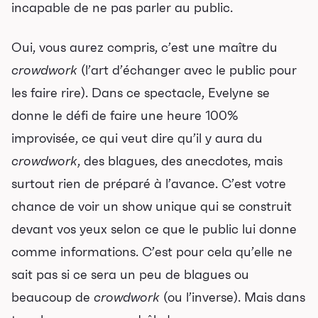
incapable de ne pas parler au public.
Programmation
Oui, vous aurez compris, c’est une maître du
Mises en vente
crowdwork
(l’art d’échanger avec le public pour
Promotions
les faire rire). Dans ce spectacle, Evelyne se
donne le défi de faire une heure 100%
Cartes-cadeaux
improvisée, ce qui veut dire qu’il y aura du
crowdwork
, des blagues, des anecdotes, mais
Abonnements 26-27
surtout rien de préparé à l’avance. C’est votre
Jeunesse
chance de voir un show unique qui se construit
devant vos yeux selon ce que le public lui donne
Choux-Bizz
comme informations. C’est pour cela qu’elle ne
Sorties scolaires
sait pas si ce sera un peu de blagues ou
Les Mordus
beaucoup de
crowdwork
(ou l’inverse). Mais dans
Séries thématiques