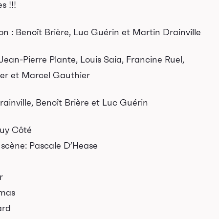
 !!!
n : Benoît Brière, Luc Guérin et Martin Drainville
Jean-Pierre Plante, Louis Saia, Francine Ruel,
er et Marcel Gauthier
rainville, Benoît Brière et Luc Guérin
Guy Côté
n scène: Pascale D’Hease
r
omas
ard