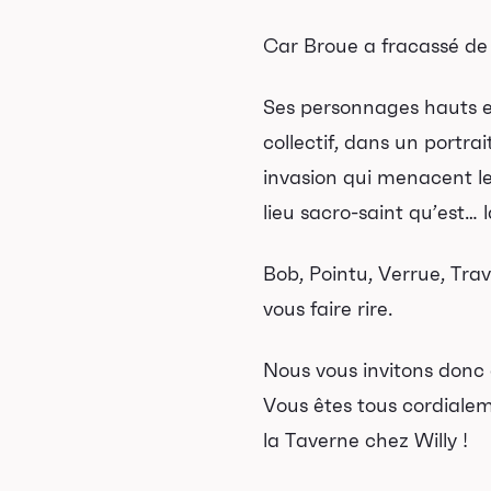
Car
Broue
a fracassé de
Ses personnages hauts en
collectif, dans un portra
invasion qui menacent le
lieu sacro-saint qu’est… 
Bob, Pointu, Verrue, Trav
Programmation
vous faire rire.
ises en vente
Nous vous invitons donc 
Promotions
Vous êtes tous cordialeme
Cartes-cadeaux
la Taverne chez Willy !