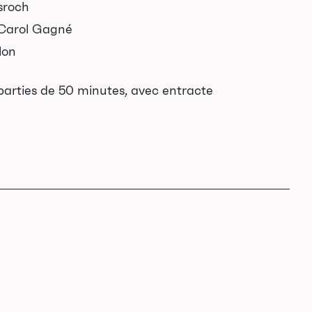
asroch
: Carol Gagné
lon
parties de 50 minutes, avec entracte