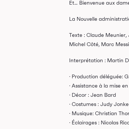
Abonnements 26-27
Et… Bienvenue aux dames
Jeunesse
La Nouvelle administratio
houx-Bizz
Texte : Claude Meunier, 
orties scolaires
Michel Côté, Marc Messi
Les Mordus
Séries thématiques
Interprétation : Martin D
es vendredis autour du feu de
· Production déléguée: 
camp
· Assistance à la mise e
es Grands Explorateurs
· Décor : Jean Bard
Communauté UdeS
· Costumes : Judy Jonke
arte blanche
· Musique: Christian Th
asseurs culturels
· Éclairages : Nicolas Ric
La FameUSe