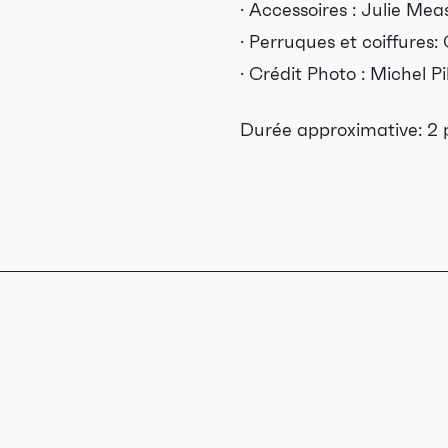
· Accessoires : Julie Me
Salles
· Perruques et coiffures
· Crédit Photo : Michel Pi
Location salles et
espaces
Durée approximative: 2 
Loggias
Billetterie
Stationnement
Nous joindre
’équipe
mplois