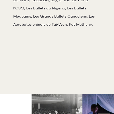
Dufresne, Raoul Duguay, Jim et Bertrand,
Demandes de dons et de
l’OSM, Les Ballets du Nigéria, Les Ballets
commandites
Mexicains, Les Grands Ballets Canadiens, Les
À propos
Acrobates chinois de Tai-Wan, Pat Metheny.
Galerie d’art Antoine-
Sirois