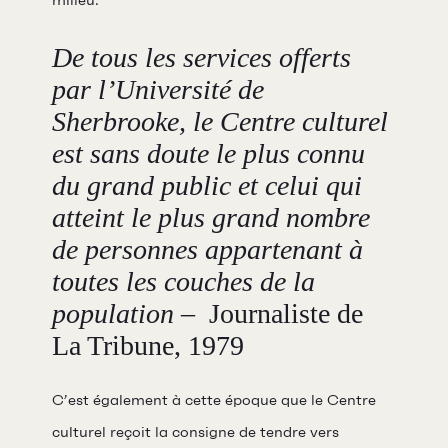
milieu.
Abonnements 26-27
De tous les services offerts
Jeunesse
par l’Université de
Sherbrooke, le Centre culturel
Choux-Bizz
est sans doute le plus connu
Sorties scolaires
du grand public et celui qui
Les Mordus
atteint le plus grand nombre
Séries thématiques
de personnes appartenant à
Les vendredis autour du feu de
toutes les couches de la
camp
population
– Journaliste de
Les Grands Explorateurs
La Tribune, 1979
Communauté UdeS
Carte blanche
C’est également à cette époque que le Centre
Passeurs culturels
culturel reçoit la consigne de tendre vers