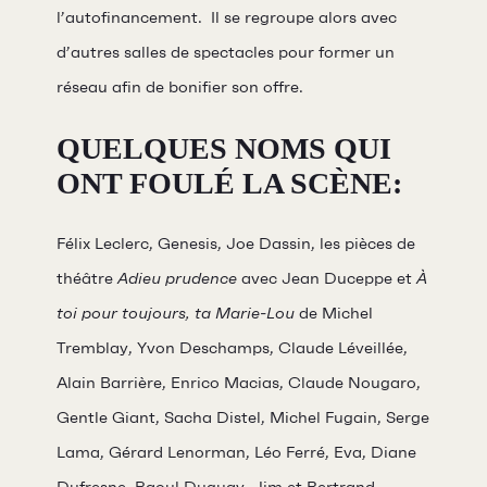
La FameUSe
l’autofinancement. Il se regroupe alors avec
d’autres salles de spectacles pour former un
Salles
réseau afin de bonifier son offre.
Location salles et
QUELQUES NOMS QUI
espaces
ONT FOULÉ LA SCÈNE:
Loggias
Félix Leclerc, Genesis, Joe Dassin, les pièces de
Billetterie
théâtre
Adieu prudence
avec Jean Duceppe et
À
toi pour toujours, ta Marie-Lou
de Michel
Stationnement
Tremblay, Yvon Deschamps, Claude Léveillée,
Alain Barrière, Enrico Macias, Claude Nougaro,
Nous joindre
Gentle Giant, Sacha Distel, Michel Fugain, Serge
L’équipe
Lama, Gérard Lenorman, Léo Ferré, Eva, Diane
Emplois