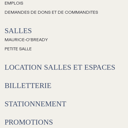
EMPLOIS
Jeunesse
DEMANDES DE DONS ET DE COMMANDITES
Choux-Bizz
SALLES
Sorties scolaires
MAURICE‑O’BREADY
Les Mordus
PETITE SALLE
Séries thématiques
Les vendredis autour du feu de
LOCATION SALLES ET ESPACES
camp
Les Grands Explorateurs
BILLETTERIE
Communauté UdeS
STATIONNEMENT
Carte blanche
Passeurs culturels
La FameUSe
PROMOTIONS