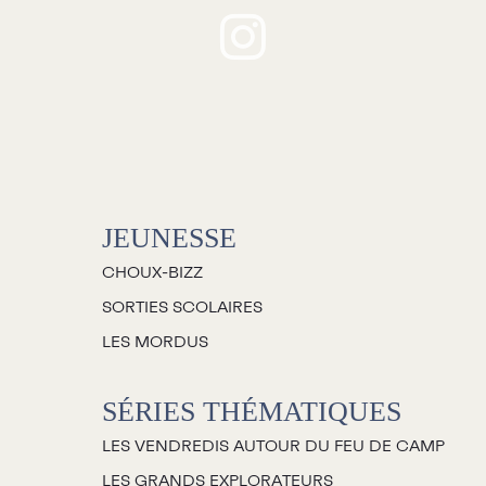
Jeunesse
houx-Bizz
orties scolaires
Les Mordus
Séries thématiques
JEUNESSE
es vendredis autour du feu de
camp
CHOUX-BIZZ
es Grands Explorateurs
SORTIES SCOLAIRES
Communauté UdeS
LES MORDUS
arte blanche
SÉRIES THÉMATIQUES
asseurs culturels
LES VENDREDIS AUTOUR DU FEU DE CAMP
La FameUSe
LES GRANDS EXPLORATEURS