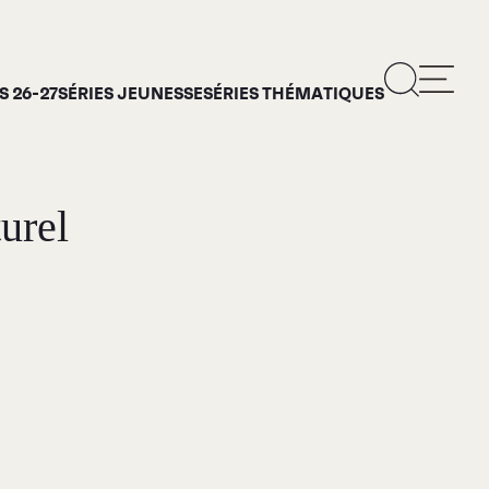
 26-27
SÉRIES JEUNESSE
SÉRIES THÉMATIQUES
urel
ropos
rie d’art Antoine-
is