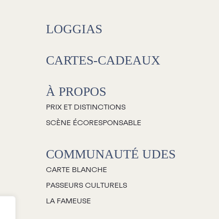
Salles
LOGGIAS
Location salles et
espaces
CARTES-CADEAUX
Loggias
À PROPOS
Billetterie
PRIX ET DISTINCTIONS
SCÈNE ÉCORESPONSABLE
Stationnement
COMMUNAUTÉ UDES
Nous joindre
CARTE BLANCHE
’équipe
PASSEURS CULTURELS
mplois
LA FAMEUSE
emandes de dons et de
commandites