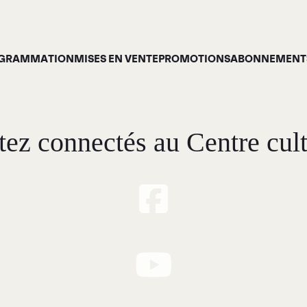
GRAMMATION
MISES EN VENTE
PROMOTIONS
ABONNEMENTS
tez connectés au Centre cult
Programmation
À p
ises en vente
Gale
Promotions
Siro
Cartes-cadeaux
Abonnements 26-27