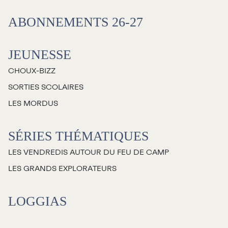
Salles
ABONNEMENTS 26-27
Location salles et
espaces
JEUNESSE
CHOUX-BIZZ
Loggias
SORTIES SCOLAIRES
LES MORDUS
Billetterie
SÉRIES THÉMATIQUES
Stationnement
LES VENDREDIS AUTOUR DU FEU DE CAMP
Nous joindre
LES GRANDS EXPLORATEURS
L’équipe
LOGGIAS
Emplois
Demandes de dons et de
commandites