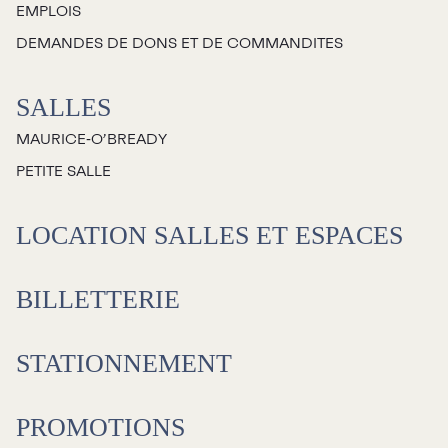
EMPLOIS
Jeunesse
DEMANDES DE DONS ET DE COMMANDITES
Choux-Bizz
SALLES
Sorties scolaires
MAURICE‑O’BREADY
Les Mordus
PETITE SALLE
Séries thématiques
Les vendredis autour du feu de
LOCATION SALLES ET ESPACES
camp
Les Grands Explorateurs
BILLETTERIE
Communauté UdeS
STATIONNEMENT
Carte blanche
Passeurs culturels
La FameUSe
PROMOTIONS