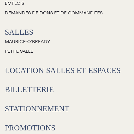
EMPLOIS
Jeunesse
DEMANDES DE DONS ET DE COMMANDITES
Choux-Bizz
SALLES
Sorties scolaires
MAURICE‑O’BREADY
Les Mordus
PETITE SALLE
Séries thématiques
Les vendredis autour du feu de
LOCATION SALLES ET ESPACES
camp
Les Grands Explorateurs
BILLETTERIE
Communauté UdeS
STATIONNEMENT
Carte blanche
Passeurs culturels
La FameUSe
PROMOTIONS