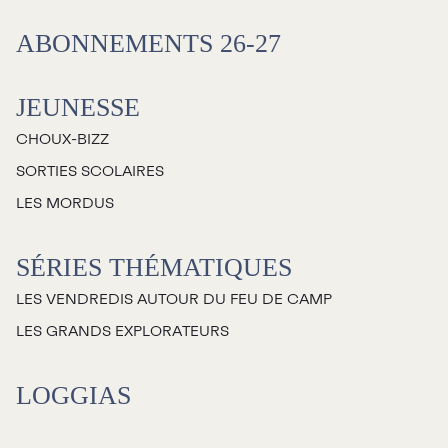
Salles
ABONNEMENTS 26-27
Location salles et
espaces
JEUNESSE
CHOUX-BIZZ
Loggias
SORTIES SCOLAIRES
LES MORDUS
Billetterie
SÉRIES THÉMATIQUES
Stationnement
LES VENDREDIS AUTOUR DU FEU DE CAMP
Nous joindre
LES GRANDS EXPLORATEURS
L’équipe
LOGGIAS
Emplois
Demandes de dons et de
commandites