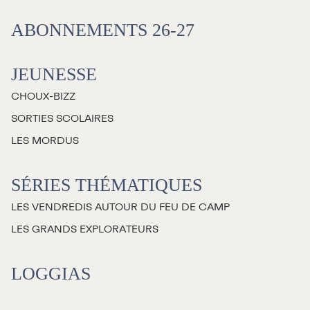
Salles
ABONNEMENTS 26-27
Location salles et
espaces
JEUNESSE
CHOUX-BIZZ
Loggias
SORTIES SCOLAIRES
LES MORDUS
Billetterie
SÉRIES THÉMATIQUES
Stationnement
LES VENDREDIS AUTOUR DU FEU DE CAMP
Nous joindre
LES GRANDS EXPLORATEURS
L’équipe
LOGGIAS
Emplois
Demandes de dons et de
commandites