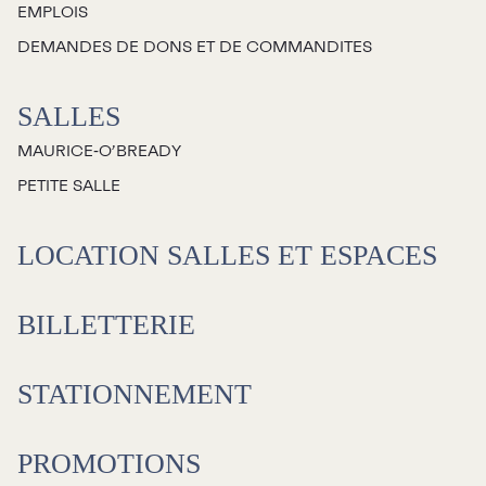
EMPLOIS
Jeunesse
DEMANDES DE DONS ET DE COMMANDITES
Choux-Bizz
SALLES
Sorties scolaires
MAURICE‑O’BREADY
Les Mordus
PETITE SALLE
Séries thématiques
Les vendredis autour du feu de
LOCATION SALLES ET ESPACES
camp
Les Grands Explorateurs
BILLETTERIE
Communauté UdeS
STATIONNEMENT
Carte blanche
Passeurs culturels
La FameUSe
PROMOTIONS