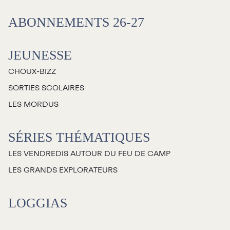
Salles
ABONNEMENTS 26-27
Location salles et
espaces
JEUNESSE
CHOUX-BIZZ
Loggias
SORTIES SCOLAIRES
LES MORDUS
Billetterie
SÉRIES THÉMATIQUES
Stationnement
LES VENDREDIS AUTOUR DU FEU DE CAMP
Nous joindre
LES GRANDS EXPLORATEURS
L’équipe
LOGGIAS
Emplois
Demandes de dons et de
commandites