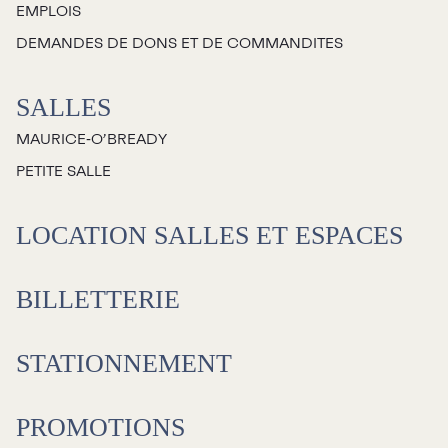
EMPLOIS
Jeunesse
DEMANDES DE DONS ET DE COMMANDITES
Choux-Bizz
SALLES
Sorties scolaires
MAURICE‑O’BREADY
Les Mordus
PETITE SALLE
Séries thématiques
Les vendredis autour du feu de
LOCATION SALLES ET ESPACES
camp
Les Grands Explorateurs
BILLETTERIE
Communauté UdeS
STATIONNEMENT
Carte blanche
Passeurs culturels
La FameUSe
PROMOTIONS