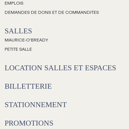
EMPLOIS
Jeunesse
DEMANDES DE DONS ET DE COMMANDITES
Choux-Bizz
SALLES
Sorties scolaires
MAURICE‑O’BREADY
Les Mordus
PETITE SALLE
Séries thématiques
Les vendredis autour du feu de
LOCATION SALLES ET ESPACES
camp
Les Grands Explorateurs
BILLETTERIE
Communauté UdeS
STATIONNEMENT
Carte blanche
Passeurs culturels
La FameUSe
PROMOTIONS