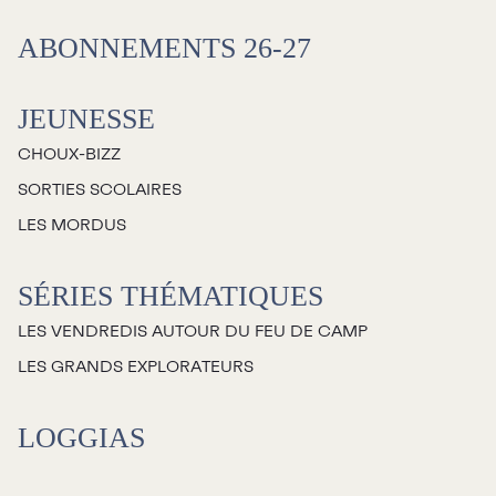
Salles
ABONNEMENTS 26-27
Location salles et
espaces
JEUNESSE
CHOUX-BIZZ
Loggias
SORTIES SCOLAIRES
LES MORDUS
Billetterie
SÉRIES THÉMATIQUES
Stationnement
LES VENDREDIS AUTOUR DU FEU DE CAMP
Nous joindre
LES GRANDS EXPLORATEURS
L’équipe
LOGGIAS
Emplois
Demandes de dons et de
commandites