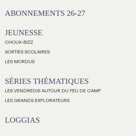
Salles
ABONNEMENTS 26-27
Location salles et
espaces
JEUNESSE
CHOUX-BIZZ
Loggias
SORTIES SCOLAIRES
LES MORDUS
Billetterie
SÉRIES THÉMATIQUES
Stationnement
LES VENDREDIS AUTOUR DU FEU DE CAMP
Nous joindre
LES GRANDS EXPLORATEURS
L’équipe
LOGGIAS
Emplois
Demandes de dons et de
commandites