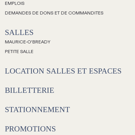
EMPLOIS
Jeunesse
DEMANDES DE DONS ET DE COMMANDITES
Choux-Bizz
SALLES
Sorties scolaires
MAURICE‑O’BREADY
Les Mordus
PETITE SALLE
Séries thématiques
Les vendredis autour du feu de
LOCATION SALLES ET ESPACES
camp
Les Grands Explorateurs
BILLETTERIE
Communauté UdeS
STATIONNEMENT
Carte blanche
Passeurs culturels
La FameUSe
PROMOTIONS