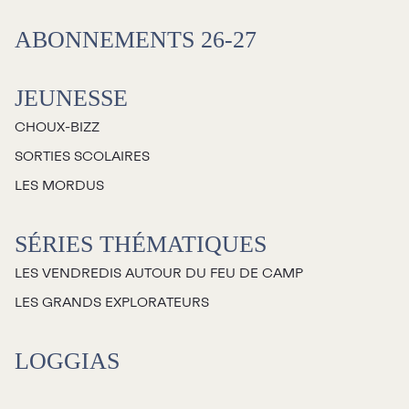
Salles
ABONNEMENTS 26-27
Location salles et
espaces
JEUNESSE
CHOUX-BIZZ
Loggias
SORTIES SCOLAIRES
LES MORDUS
Billetterie
SÉRIES THÉMATIQUES
Stationnement
LES VENDREDIS AUTOUR DU FEU DE CAMP
Nous joindre
LES GRANDS EXPLORATEURS
L’équipe
LOGGIAS
Emplois
Demandes de dons et de
commandites