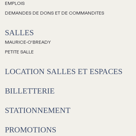
EMPLOIS
Jeunesse
DEMANDES DE DONS ET DE COMMANDITES
Choux-Bizz
SALLES
Sorties scolaires
MAURICE‑O’BREADY
Les Mordus
PETITE SALLE
Séries thématiques
Les vendredis autour du feu de
LOCATION SALLES ET ESPACES
camp
Les Grands Explorateurs
BILLETTERIE
Communauté UdeS
STATIONNEMENT
Carte blanche
Passeurs culturels
La FameUSe
PROMOTIONS