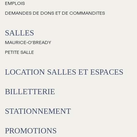
EMPLOIS
Jeunesse
DEMANDES DE DONS ET DE COMMANDITES
Choux-Bizz
SALLES
Sorties scolaires
MAURICE‑O’BREADY
Les Mordus
PETITE SALLE
Séries thématiques
Les vendredis autour du feu de
LOCATION SALLES ET ESPACES
camp
Les Grands Explorateurs
BILLETTERIE
Communauté UdeS
STATIONNEMENT
Carte blanche
Passeurs culturels
La FameUSe
PROMOTIONS