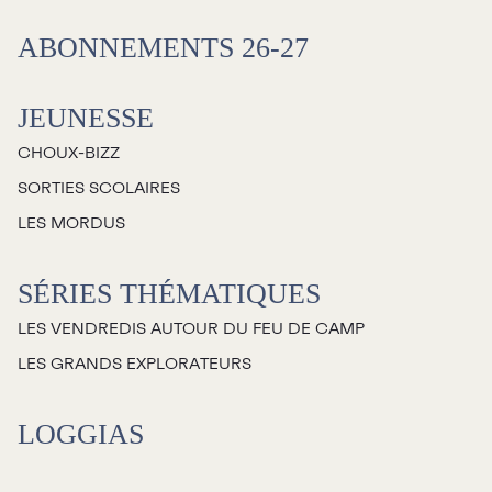
Salles
ABONNEMENTS 26-27
Location salles et
espaces
JEUNESSE
CHOUX-BIZZ
Loggias
SORTIES SCOLAIRES
LES MORDUS
Billetterie
SÉRIES THÉMATIQUES
Stationnement
LES VENDREDIS AUTOUR DU FEU DE CAMP
Nous joindre
LES GRANDS EXPLORATEURS
L’équipe
LOGGIAS
Emplois
Demandes de dons et de
commandites