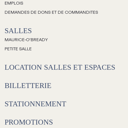
EMPLOIS
Jeunesse
DEMANDES DE DONS ET DE COMMANDITES
Choux-Bizz
SALLES
Sorties scolaires
MAURICE‑O’BREADY
Les Mordus
PETITE SALLE
Séries thématiques
Les vendredis autour du feu de
LOCATION SALLES ET ESPACES
camp
Les Grands Explorateurs
BILLETTERIE
Communauté UdeS
STATIONNEMENT
Carte blanche
Passeurs culturels
La FameUSe
PROMOTIONS