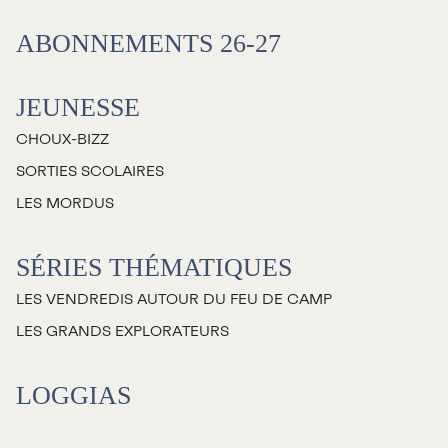
Salles
ABONNEMENTS 26-27
Location salles et
espaces
JEUNESSE
CHOUX-BIZZ
Loggias
SORTIES SCOLAIRES
LES MORDUS
Billetterie
SÉRIES THÉMATIQUES
Stationnement
LES VENDREDIS AUTOUR DU FEU DE CAMP
Nous joindre
LES GRANDS EXPLORATEURS
L’équipe
LOGGIAS
Emplois
Demandes de dons et de
commandites