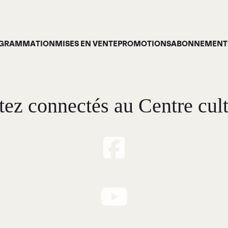
GRAMMATION
MISES EN VENTE
PROMOTIONS
ABONNEMENTS
tez connectés au Centre cult
Programmation
À p
ises en vente
Gale
Promotions
Siro
Cartes-cadeaux
Abonnements 26-27