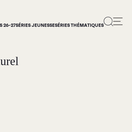
 26-27
SÉRIES JEUNESSE
SÉRIES THÉMATIQUES
urel
ropos
rie d’art Antoine-
is