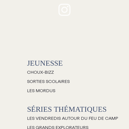
Jeunesse
houx-Bizz
orties scolaires
Les Mordus
Séries thématiques
JEUNESSE
es vendredis autour du feu de
camp
CHOUX-BIZZ
es Grands Explorateurs
SORTIES SCOLAIRES
Communauté UdeS
LES MORDUS
arte blanche
SÉRIES THÉMATIQUES
asseurs culturels
LES VENDREDIS AUTOUR DU FEU DE CAMP
La FameUSe
LES GRANDS EXPLORATEURS