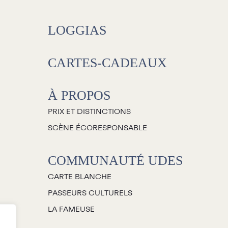
Salles
LOGGIAS
Location salles et
espaces
CARTES-CADEAUX
Loggias
À PROPOS
Billetterie
PRIX ET DISTINCTIONS
SCÈNE ÉCORESPONSABLE
Stationnement
COMMUNAUTÉ UDES
Nous joindre
CARTE BLANCHE
’équipe
PASSEURS CULTURELS
mplois
LA FAMEUSE
emandes de dons et de
commandites