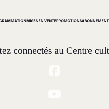
GRAMMATION
MISES EN VENTE
PROMOTIONS
ABONNEMENTS
tez connectés au Centre cult
Programmation
À p
ises en vente
Gale
Promotions
Siro
Cartes-cadeaux
Abonnements 26-27