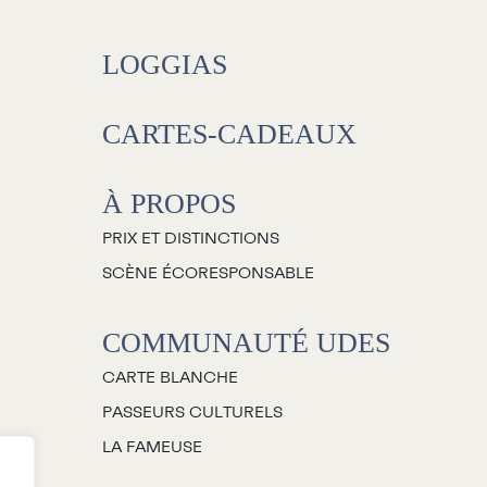
Salles
LOGGIAS
Location salles et
espaces
CARTES-CADEAUX
Loggias
À PROPOS
Billetterie
PRIX ET DISTINCTIONS
SCÈNE ÉCORESPONSABLE
Stationnement
COMMUNAUTÉ UDES
Nous joindre
CARTE BLANCHE
’équipe
PASSEURS CULTURELS
mplois
LA FAMEUSE
emandes de dons et de
commandites