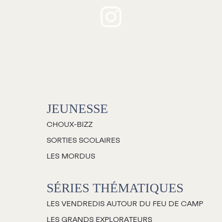
Jeunesse
houx-Bizz
orties scolaires
Les Mordus
Séries thématiques
JEUNESSE
es vendredis autour du feu de
camp
CHOUX-BIZZ
es Grands Explorateurs
SORTIES SCOLAIRES
Communauté UdeS
LES MORDUS
arte blanche
SÉRIES THÉMATIQUES
asseurs culturels
LES VENDREDIS AUTOUR DU FEU DE CAMP
La FameUSe
LES GRANDS EXPLORATEURS