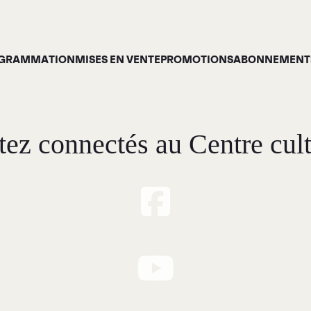
GRAMMATION
MISES EN VENTE
PROMOTIONS
ABONNEMENTS
tez connectés au Centre cult
Programmation
À p
ises en vente
Gale
Promotions
Siro
Cartes-cadeaux
Abonnements 26-27