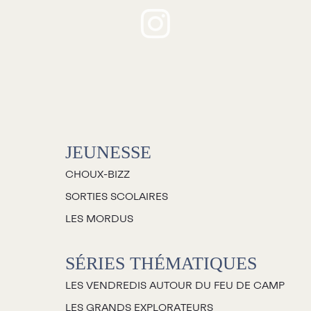
Jeunesse
houx-Bizz
orties scolaires
Les Mordus
Séries thématiques
JEUNESSE
es vendredis autour du feu de
camp
CHOUX-BIZZ
es Grands Explorateurs
SORTIES SCOLAIRES
Communauté UdeS
LES MORDUS
arte blanche
SÉRIES THÉMATIQUES
asseurs culturels
LES VENDREDIS AUTOUR DU FEU DE CAMP
La FameUSe
LES GRANDS EXPLORATEURS