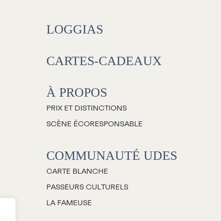
Salles
LOGGIAS
Location salles et
espaces
CARTES-CADEAUX
Loggias
À PROPOS
Billetterie
PRIX ET DISTINCTIONS
SCÈNE ÉCORESPONSABLE
Stationnement
COMMUNAUTÉ UDES
Nous joindre
CARTE BLANCHE
’équipe
PASSEURS CULTURELS
mplois
LA FAMEUSE
emandes de dons et de
commandites