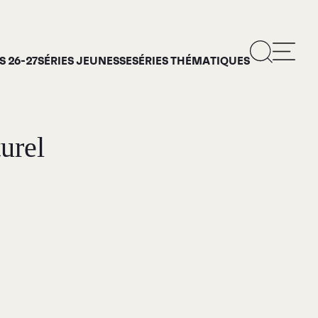
 26-27
SÉRIES JEUNESSE
SÉRIES THÉMATIQUES
urel
ropos
rie d’art Antoine-
is