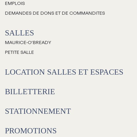
EMPLOIS
Jeunesse
DEMANDES DE DONS ET DE COMMANDITES
Choux-Bizz
SALLES
Sorties scolaires
MAURICE‑O’BREADY
Les Mordus
PETITE SALLE
Séries thématiques
Les vendredis autour du feu de
LOCATION SALLES ET ESPACES
camp
Les Grands Explorateurs
BILLETTERIE
Communauté UdeS
STATIONNEMENT
Carte blanche
Passeurs culturels
La FameUSe
PROMOTIONS