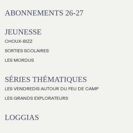
Salles
ABONNEMENTS 26-27
Location salles et
espaces
JEUNESSE
CHOUX-BIZZ
Loggias
SORTIES SCOLAIRES
LES MORDUS
Billetterie
SÉRIES THÉMATIQUES
Stationnement
LES VENDREDIS AUTOUR DU FEU DE CAMP
Nous joindre
LES GRANDS EXPLORATEURS
L’équipe
LOGGIAS
Emplois
Demandes de dons et de
commandites