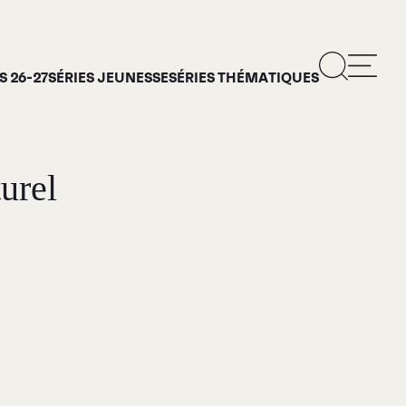
 26-27
SÉRIES JEUNESSE
SÉRIES THÉMATIQUES
urel
ropos
rie d’art Antoine-
is