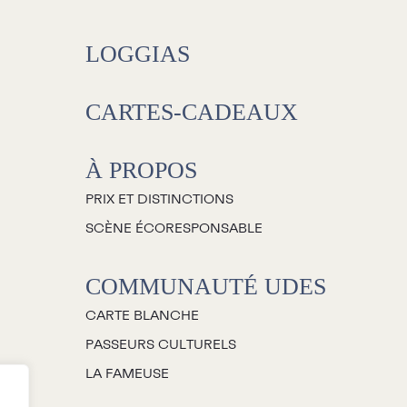
Salles
LOGGIAS
Location salles et
espaces
CARTES-CADEAUX
Loggias
À PROPOS
Billetterie
PRIX ET DISTINCTIONS
SCÈNE ÉCORESPONSABLE
Stationnement
COMMUNAUTÉ UDES
Nous joindre
CARTE BLANCHE
’équipe
PASSEURS CULTURELS
mplois
LA FAMEUSE
emandes de dons et de
commandites