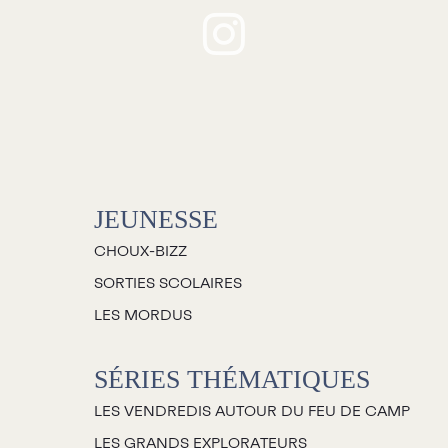
Jeunesse
houx-Bizz
orties scolaires
Les Mordus
Séries thématiques
JEUNESSE
es vendredis autour du feu de
camp
CHOUX-BIZZ
es Grands Explorateurs
SORTIES SCOLAIRES
Communauté UdeS
LES MORDUS
arte blanche
SÉRIES THÉMATIQUES
asseurs culturels
LES VENDREDIS AUTOUR DU FEU DE CAMP
La FameUSe
LES GRANDS EXPLORATEURS