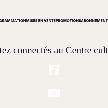
GRAMMATION
MISES EN VENTE
PROMOTIONS
ABONNEMENTS
tez connectés au Centre cult
Programmation
À p
ises en vente
Gale
Promotions
Siro
Cartes-cadeaux
Abonnements 26-27