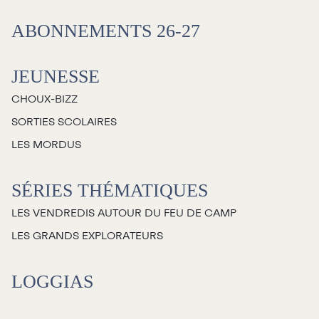
Salles
ABONNEMENTS 26-27
Location salles et
espaces
JEUNESSE
CHOUX-BIZZ
Loggias
SORTIES SCOLAIRES
LES MORDUS
Billetterie
SÉRIES THÉMATIQUES
Stationnement
LES VENDREDIS AUTOUR DU FEU DE CAMP
Nous joindre
LES GRANDS EXPLORATEURS
L’équipe
LOGGIAS
Emplois
Demandes de dons et de
commandites