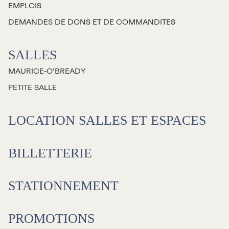
EMPLOIS
Jeunesse
DEMANDES DE DONS ET DE COMMANDITES
Choux-Bizz
SALLES
Sorties scolaires
MAURICE‑O’BREADY
Les Mordus
PETITE SALLE
Séries thématiques
Les vendredis autour du feu de
LOCATION SALLES ET ESPACES
camp
Les Grands Explorateurs
BILLETTERIE
Communauté UdeS
STATIONNEMENT
Carte blanche
Passeurs culturels
La FameUSe
PROMOTIONS