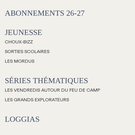
Salles
ABONNEMENTS 26-27
Location salles et
espaces
JEUNESSE
CHOUX-BIZZ
Loggias
SORTIES SCOLAIRES
LES MORDUS
Billetterie
SÉRIES THÉMATIQUES
Stationnement
LES VENDREDIS AUTOUR DU FEU DE CAMP
Nous joindre
LES GRANDS EXPLORATEURS
L’équipe
LOGGIAS
Emplois
Demandes de dons et de
commandites