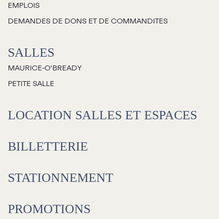
EMPLOIS
Jeunesse
DEMANDES DE DONS ET DE COMMANDITES
Choux-Bizz
SALLES
Sorties scolaires
MAURICE‑O’BREADY
Les Mordus
PETITE SALLE
Séries thématiques
Les vendredis autour du feu de
LOCATION SALLES ET ESPACES
camp
Les Grands Explorateurs
BILLETTERIE
Communauté UdeS
STATIONNEMENT
Carte blanche
Passeurs culturels
La FameUSe
PROMOTIONS