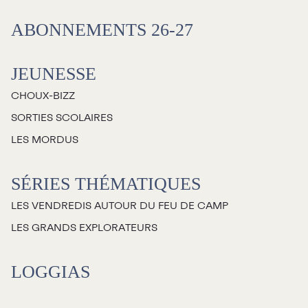
Salles
ABONNEMENTS 26-27
Location salles et
espaces
JEUNESSE
CHOUX-BIZZ
Loggias
SORTIES SCOLAIRES
LES MORDUS
Billetterie
SÉRIES THÉMATIQUES
Stationnement
LES VENDREDIS AUTOUR DU FEU DE CAMP
Nous joindre
LES GRANDS EXPLORATEURS
L’équipe
LOGGIAS
Emplois
Demandes de dons et de
commandites