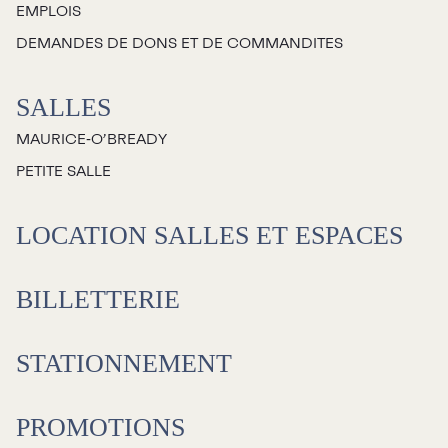
EMPLOIS
Jeunesse
DEMANDES DE DONS ET DE COMMANDITES
Choux-Bizz
SALLES
Sorties scolaires
MAURICE‑O’BREADY
Les Mordus
PETITE SALLE
Séries thématiques
Les vendredis autour du feu de
LOCATION SALLES ET ESPACES
camp
Les Grands Explorateurs
BILLETTERIE
Communauté UdeS
STATIONNEMENT
Carte blanche
Passeurs culturels
La FameUSe
PROMOTIONS